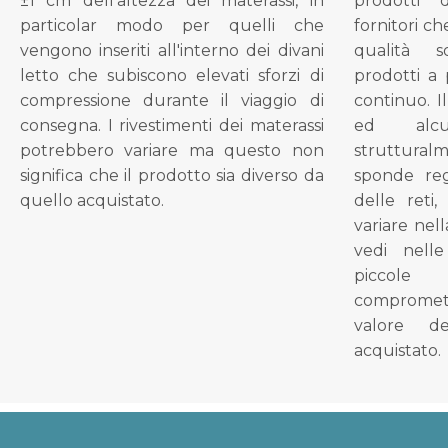
±1 cm dell'altezza dei materassi, in
prodotti 
particolar modo per quelli che
fornitori ch
vengono inseriti all'interno dei divani
qualità s
letto che subiscono elevati sforzi di
prodotti a 
compressione durante il viaggio di
continuo. I
consegna. I rivestimenti dei materassi
ed alcu
potrebbero variare ma questo non
struttural
significa che il prodotto sia diverso da
sponde reg
quello acquistato.
delle reti
variare nel
vedi nell
piccol
compromet
valore d
acquistato.