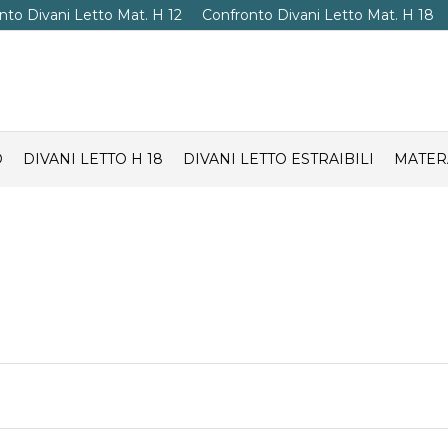
nto Divani Letto Mat. H 12
Confronto Divani Letto Mat. H 18
O
DIVANI LETTO H 18
DIVANI LETTO ESTRAIBILI
MATER