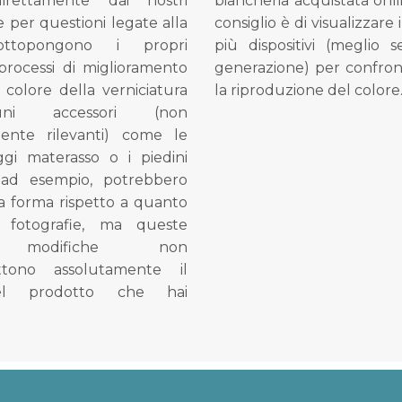
direttamente dai nostri
biancheria acquistata onli
e per questioni legate alla
consiglio è di visualizzare 
ottopongono i propri
più dispositivi (meglio 
processi di miglioramento
generazione) per confron
l colore della verniciatura
la riproduzione del colore
ni accessori (non
mente rilevanti) come le
gi materasso o i piedini
, ad esempio, potrebbero
la forma rispetto a quanto
e fotografie, ma queste
e modifiche non
tono assolutamente il
el prodotto che hai