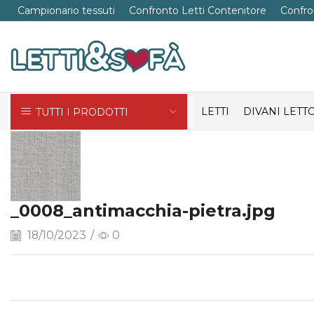
Campionario tessuti
Confronto Letti Contenitore
Confro
LETTI
DIVANI LETT
TUTTI I PRODOTTI
_0008_antimacchia-pietra.jpg
18/10/2023
/
0