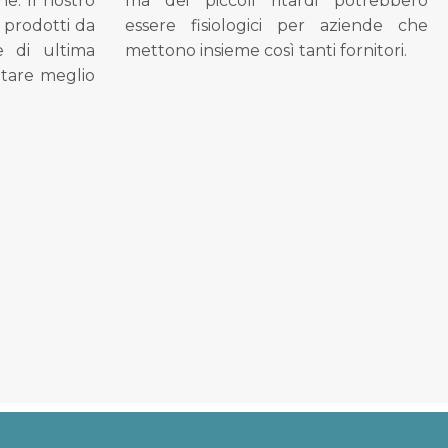
ne. Il nostro
ma dei piccoli ritardi potrebbero
i prodotti da
essere fisiologici per aziende che
se di ultima
mettono insieme così tanti fornitori.
tare meglio
.