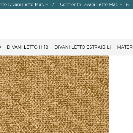
nto Divani Letto Mat. H 12
Confronto Divani Letto Mat. H 18
O
DIVANI LETTO H 18
DIVANI LETTO ESTRAIBILI
MATER