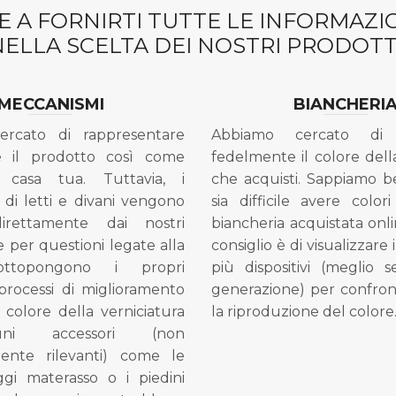
 A FORNIRTI TUTTE LE INFORMAZ
NELLA SCELTA DEI NOSTRI PRODOTTI
MECCANISMI
BIANCHERI
ercato di rappresentare
Abbiamo cercato di 
e il prodotto così come
fedelmente il colore dell
 casa tua. Tuttavia, i
che acquisti. Sappiamo 
di letti e divani vengono
sia difficile avere colori
direttamente dai nostri
biancheria acquistata onli
e per questioni legate alla
consiglio è di visualizzare 
ottopongono i propri
più dispositivi (meglio 
processi di miglioramento
generazione) per confron
l colore della verniciatura
la riproduzione del colore
ni accessori (non
mente rilevanti) come le
gi materasso o i piedini