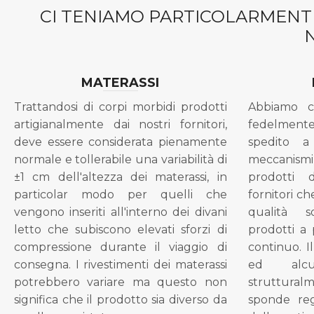
CI TENIAMO PARTICOLARMENTE
MATERASSI
Trattandosi di corpi morbidi prodotti
Abbiamo c
artigianalmente dai nostri fornitori,
fedelment
deve essere considerata pienamente
spedito a
normale e tollerabile una variabilità di
meccanismi 
±1 cm dell'altezza dei materassi, in
prodotti 
particolar modo per quelli che
fornitori ch
vengono inseriti all'interno dei divani
qualità s
letto che subiscono elevati sforzi di
prodotti a 
compressione durante il viaggio di
continuo. I
consegna. I rivestimenti dei materassi
ed alcu
potrebbero variare ma questo non
struttural
significa che il prodotto sia diverso da
sponde reg