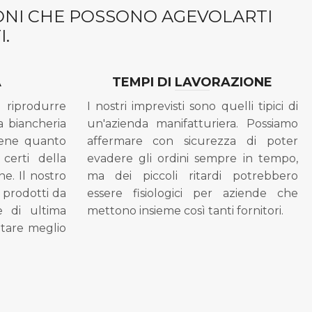
IONI CHE POSSONO AGEVOLARTI
.
A
TEMPI DI LAVORAZIONE
riprodurre
I nostri imprevisti sono quelli tipici di
a biancheria
un'azienda manifatturiera. Possiamo
bene quanto
affermare con sicurezza di poter
 certi della
evadere gli ordini sempre in tempo,
ne. Il nostro
ma dei piccoli ritardi potrebbero
i prodotti da
essere fisiologici per aziende che
se di ultima
mettono insieme così tanti fornitori.
tare meglio
.