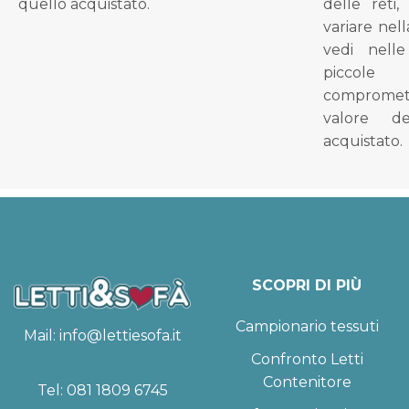
quello acquistato.
delle reti
variare nel
vedi nell
piccol
compromet
valore d
acquistato.
SCOPRI DI PIÙ
Campionario tessuti
Mail:
info@lettiesofa.it
Confronto Letti
Contenitore
Tel:
081 1809 6745