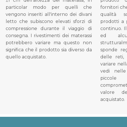
±1 cm dell'altezza dei materassi, in
prodotti 
particolar modo per quelli che
fornitori ch
vengono inseriti all'interno dei divani
qualità s
letto che subiscono elevati sforzi di
prodotti a 
compressione durante il viaggio di
continuo. I
consegna. I rivestimenti dei materassi
ed alcu
potrebbero variare ma questo non
struttural
significa che il prodotto sia diverso da
sponde reg
quello acquistato.
delle reti
variare nel
vedi nell
piccol
compromet
valore d
acquistato.