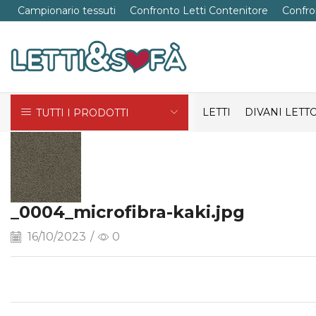
Campionario tessuti
Confronto Letti Contenitore
Confro
LETTI
DIVANI LETT
TUTTI I PRODOTTI
_0004_microfibra-kaki.jpg
16/10/2023
/
0