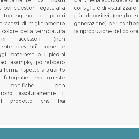
direttamente dai nostri
biancheria acquistata onli
e per questioni legate alla
consiglio è di visualizzare 
ottopongono i propri
più dispositivi (meglio 
processi di miglioramento
generazione) per confron
l colore della verniciatura
la riproduzione del colore
ni accessori (non
mente rilevanti) come le
gi materasso o i piedini
, ad esempio, potrebbero
la forma rispetto a quanto
e fotografie, ma queste
e modifiche non
tono assolutamente il
el prodotto che hai