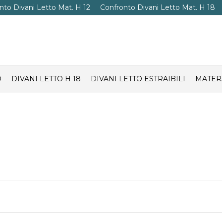
nto Divani Letto Mat. H 12
Confronto Divani Letto Mat. H 18
O
DIVANI LETTO H 18
DIVANI LETTO ESTRAIBILI
MATER