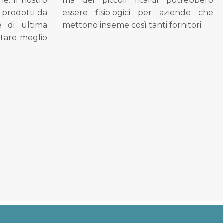
ne. Il nostro
ma dei piccoli ritardi potrebbero
i prodotti da
essere fisiologici per aziende che
se di ultima
mettono insieme così tanti fornitori.
tare meglio
.