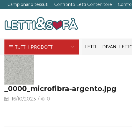
Campionario tessuti
Confronto Letti Contenitore
Confro
LETTI
DIVANI LETT
TUTTI I PRODOTTI
_0000_microfibra-argento.jpg
16/10/2023
/
0