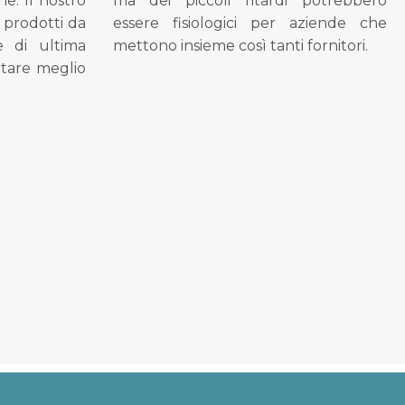
ne. Il nostro
ma dei piccoli ritardi potrebbero
i prodotti da
essere fisiologici per aziende che
se di ultima
mettono insieme così tanti fornitori.
tare meglio
.