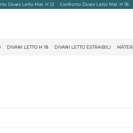
nto Divani Letto Mat. H 12
Confronto Divani Letto Mat. H 18
O
DIVANI LETTO H 18
DIVANI LETTO ESTRAIBILI
MATER