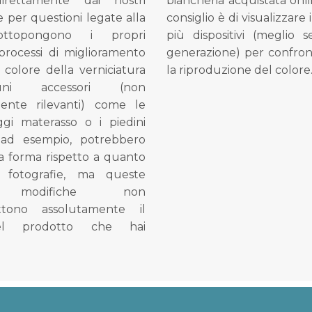
direttamente dai nostri
biancheria acquistata onli
e per questioni legate alla
consiglio è di visualizzare 
ottopongono i propri
più dispositivi (meglio 
processi di miglioramento
generazione) per confron
l colore della verniciatura
la riproduzione del colore
ni accessori (non
mente rilevanti) come le
gi materasso o i piedini
, ad esempio, potrebbero
la forma rispetto a quanto
e fotografie, ma queste
e modifiche non
tono assolutamente il
el prodotto che hai