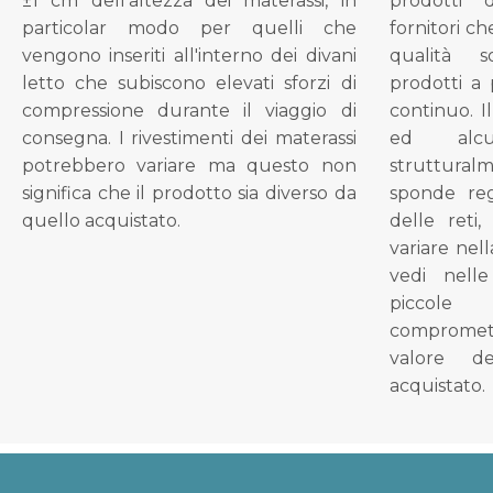
±1 cm dell'altezza dei materassi, in
prodotti 
particolar modo per quelli che
fornitori ch
vengono inseriti all'interno dei divani
qualità s
letto che subiscono elevati sforzi di
prodotti a 
compressione durante il viaggio di
continuo. I
consegna. I rivestimenti dei materassi
ed alcu
potrebbero variare ma questo non
struttural
significa che il prodotto sia diverso da
sponde reg
quello acquistato.
delle reti
variare nel
vedi nell
piccol
compromet
valore d
acquistato.