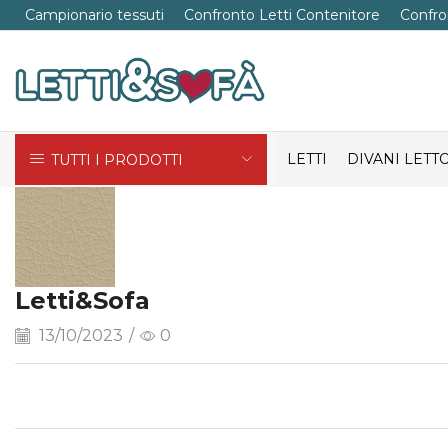
Campionario tessuti
Confronto Letti Contenitore
Confro
LETTI
DIVANI LETT
TUTTI I PRODOTTI
Letti&Sofa
13/10/2023
/
0