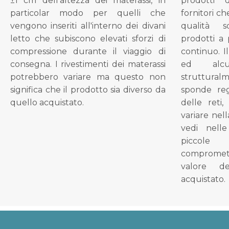
±1 cm dell'altezza dei materassi, in
prodotti 
particolar modo per quelli che
fornitori ch
vengono inseriti all'interno dei divani
qualità s
letto che subiscono elevati sforzi di
prodotti a 
compressione durante il viaggio di
continuo. I
consegna. I rivestimenti dei materassi
ed alcu
potrebbero variare ma questo non
struttural
significa che il prodotto sia diverso da
sponde reg
quello acquistato.
delle reti
variare nel
vedi nell
piccol
compromet
valore d
acquistato.