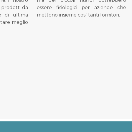
ne. Il nostro
ma dei piccoli ritardi potrebbero
i prodotti da
essere fisiologici per aziende che
se di ultima
mettono insieme così tanti fornitori.
tare meglio
.