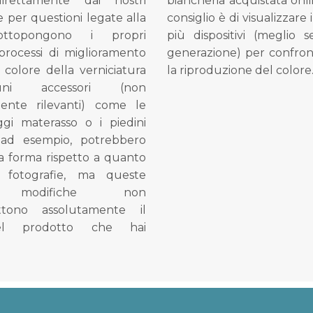
direttamente dai nostri
biancheria acquistata onli
e per questioni legate alla
consiglio è di visualizzare 
ottopongono i propri
più dispositivi (meglio 
processi di miglioramento
generazione) per confron
l colore della verniciatura
la riproduzione del colore
ni accessori (non
mente rilevanti) come le
gi materasso o i piedini
, ad esempio, potrebbero
la forma rispetto a quanto
e fotografie, ma queste
e modifiche non
tono assolutamente il
el prodotto che hai