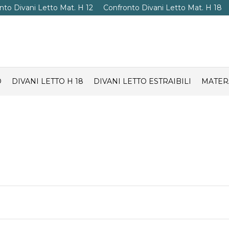
nto Divani Letto Mat. H 12
Confronto Divani Letto Mat. H 18
O
DIVANI LETTO H 18
DIVANI LETTO ESTRAIBILI
MATER