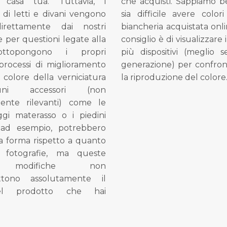
 casa tua. Tuttavia, i
che acquisti. Sappiamo 
di letti e divani vengono
sia difficile avere colori
direttamente dai nostri
biancheria acquistata onli
e per questioni legate alla
consiglio è di visualizzare 
ottopongono i propri
più dispositivi (meglio 
processi di miglioramento
generazione) per confron
l colore della verniciatura
la riproduzione del colore
ni accessori (non
mente rilevanti) come le
gi materasso o i piedini
, ad esempio, potrebbero
la forma rispetto a quanto
e fotografie, ma queste
e modifiche non
tono assolutamente il
el prodotto che hai