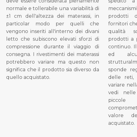
deve essere considerata pienamente
spedito a
normale e tollerabile una variabilità di
meccanismi 
±1 cm dell'altezza dei materassi, in
prodotti 
particolar modo per quelli che
fornitori ch
vengono inseriti all'interno dei divani
qualità s
letto che subiscono elevati sforzi di
prodotti a 
compressione durante il viaggio di
continuo. I
consegna. I rivestimenti dei materassi
ed alcu
potrebbero variare ma questo non
struttural
significa che il prodotto sia diverso da
sponde reg
quello acquistato.
delle reti
variare nel
vedi nell
piccol
compromet
valore d
acquistato.