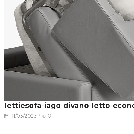
lettiesofa-iago-divano-letto-ec
11/03/2023
/
0