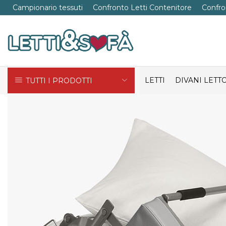
Campionario tessuti
Confronto Letti Contenitore
Confro
LETTI
DIVANI LETT
TUTTI I PRODOTTI