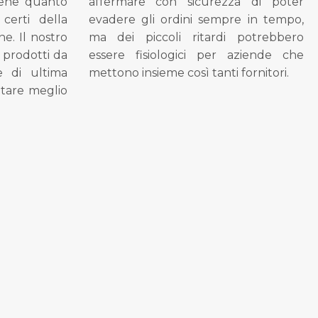
bene quanto
affermare con sicurezza di poter
 certi della
evadere gli ordini sempre in tempo,
ne. Il nostro
ma dei piccoli ritardi potrebbero
i prodotti da
essere fisiologici per aziende che
se di ultima
mettono insieme così tanti fornitori.
tare meglio
.