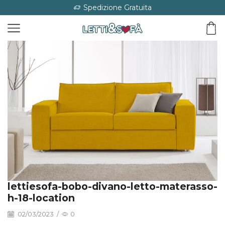
Spedizione Gratuita
lettiesofa-bobo-divano-letto-materasso-
h-18-location
02/03/2023
/
0