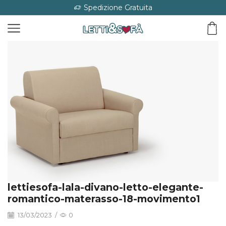
Spedizione Gratuita
lettiesofa-lala-divano-letto-elegante-
romantico-materasso-18-movimento1
13/03/2023
/
0