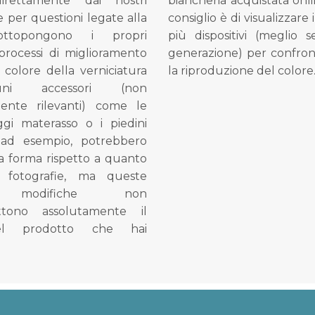
direttamente dai nostri
biancheria acquistata onli
e per questioni legate alla
consiglio è di visualizzare 
ottopongono i propri
più dispositivi (meglio 
processi di miglioramento
generazione) per confron
l colore della verniciatura
la riproduzione del colore
ni accessori (non
mente rilevanti) come le
gi materasso o i piedini
, ad esempio, potrebbero
la forma rispetto a quanto
e fotografie, ma queste
e modifiche non
tono assolutamente il
el prodotto che hai