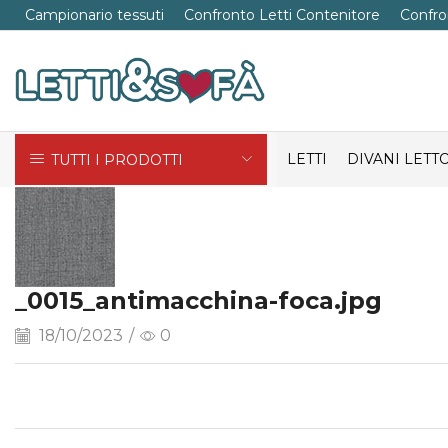
Campionario tessuti
Confronto Letti Contenitore
Confro
LETTI
DIVANI LETT
TUTTI I PRODOTTI
_0015_antimacchina-foca.jpg
18/10/2023
/
0