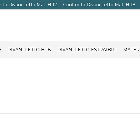
nto Divani Letto Mat. H 12
Confronto Divani Letto Mat. H 18
O
DIVANI LETTO H 18
DIVANI LETTO ESTRAIBILI
MATER