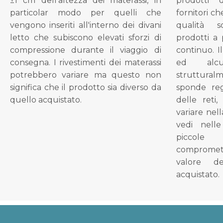
±1 cm dell'altezza dei materassi, in
prodotti 
particolar modo per quelli che
fornitori ch
vengono inseriti all'interno dei divani
qualità s
letto che subiscono elevati sforzi di
prodotti a 
compressione durante il viaggio di
continuo. I
consegna. I rivestimenti dei materassi
ed alcu
potrebbero variare ma questo non
struttural
significa che il prodotto sia diverso da
sponde reg
quello acquistato.
delle reti
variare nel
vedi nell
piccol
compromet
valore d
acquistato.