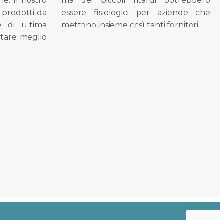
ne. Il nostro
ma dei piccoli ritardi potrebbero
i prodotti da
essere fisiologici per aziende che
se di ultima
mettono insieme così tanti fornitori.
tare meglio
.