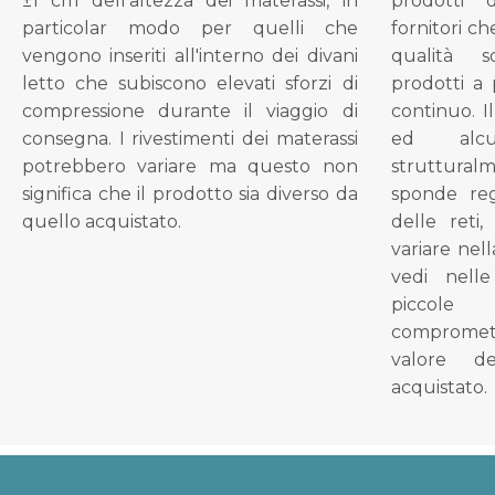
±1 cm dell'altezza dei materassi, in
prodotti 
particolar modo per quelli che
fornitori ch
vengono inseriti all'interno dei divani
qualità s
letto che subiscono elevati sforzi di
prodotti a 
compressione durante il viaggio di
continuo. I
consegna. I rivestimenti dei materassi
ed alcu
potrebbero variare ma questo non
struttural
significa che il prodotto sia diverso da
sponde reg
quello acquistato.
delle reti
variare nel
vedi nell
piccol
compromet
valore d
acquistato.