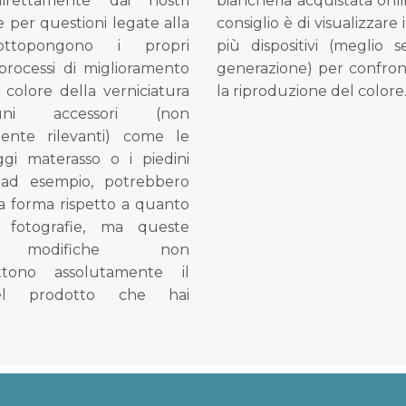
direttamente dai nostri
biancheria acquistata onli
e per questioni legate alla
consiglio è di visualizzare 
ottopongono i propri
più dispositivi (meglio 
processi di miglioramento
generazione) per confron
l colore della verniciatura
la riproduzione del colore
ni accessori (non
mente rilevanti) come le
gi materasso o i piedini
, ad esempio, potrebbero
la forma rispetto a quanto
e fotografie, ma queste
e modifiche non
tono assolutamente il
el prodotto che hai