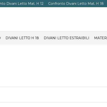
nto Divani Letto Mat. H 12
Confronto Divani Letto Mat. H 18
O
DIVANI LETTO H 18
DIVANI LETTO ESTRAIBILI
MATER