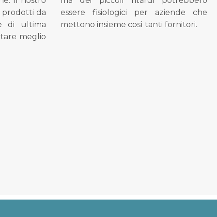
ne. Il nostro
ma dei piccoli ritardi potrebbero
i prodotti da
essere fisiologici per aziende che
se di ultima
mettono insieme così tanti fornitori.
tare meglio
.