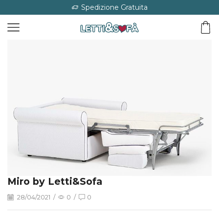
Spedizione Gratuita
Miro by Letti&Sofa
28/04/2021
/
0
/
0