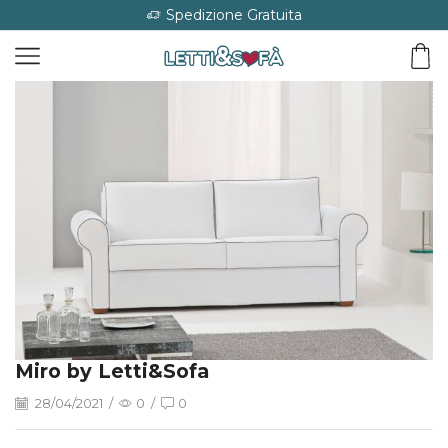
Spedizione Gratuita
Miro by Letti&Sofa
28/04/2021
/
0
/
0