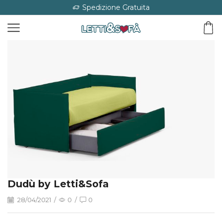
Spedizione Gratuita
Dudù by Letti&Sofa
28/04/2021
/
0
/
0