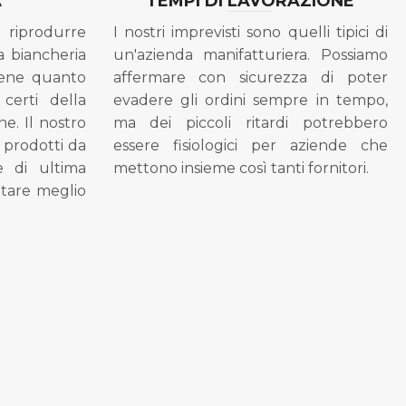
A
TEMPI DI LAVORAZIONE
riprodurre
I nostri imprevisti sono quelli tipici di
a biancheria
un'azienda manifatturiera. Possiamo
bene quanto
affermare con sicurezza di poter
 certi della
evadere gli ordini sempre in tempo,
ne. Il nostro
ma dei piccoli ritardi potrebbero
i prodotti da
essere fisiologici per aziende che
se di ultima
mettono insieme così tanti fornitori.
tare meglio
.