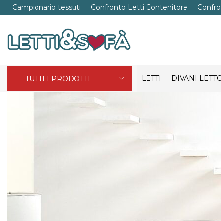
Campionario tessuti
Confronto Letti Contenitore
Confro
LETTI
DIVANI LETT
TUTTI I PRODOTTI