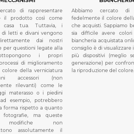
MECCANISMI
BIANCHERI
ercato di rappresentare
Abbiamo cercato di 
e il prodotto così come
fedelmente il colore dell
 casa tua. Tuttavia, i
che acquisti. Sappiamo 
di letti e divani vengono
sia difficile avere colori
direttamente dai nostri
biancheria acquistata onli
e per questioni legate alla
consiglio è di visualizzare 
ottopongono i propri
più dispositivi (meglio 
processi di miglioramento
generazione) per confron
l colore della verniciatura
la riproduzione del colore
ni accessori (non
mente rilevanti) come le
gi materasso o i piedini
, ad esempio, potrebbero
la forma rispetto a quanto
e fotografie, ma queste
e modifiche non
tono assolutamente il