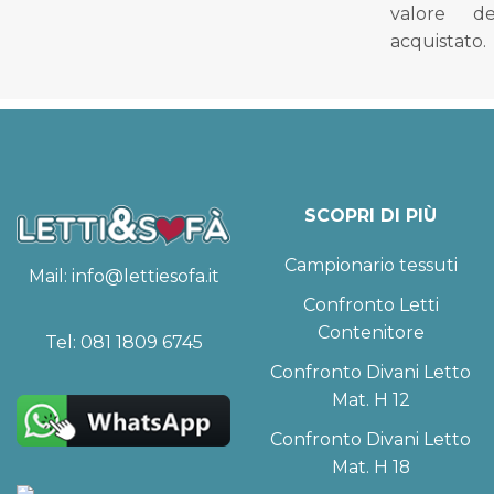
valore d
acquistato.
SCOPRI DI PIÙ
Campionario tessuti
Mail:
info@lettiesofa.it
Confronto Letti
Contenitore
Tel:
081 1809 6745
Confronto Divani Letto
Mat. H 12
Confronto Divani Letto
Mat. H 18