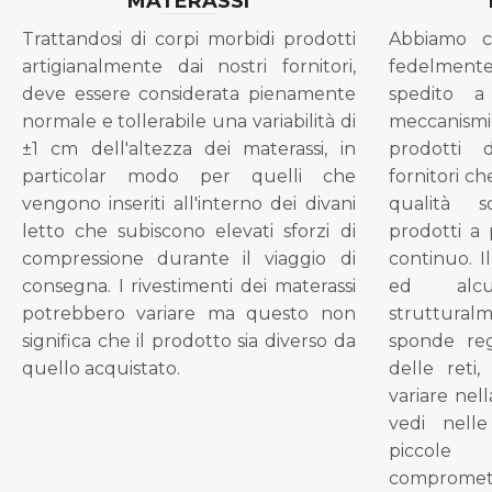
MATERASSI
Trattandosi di corpi morbidi prodotti
Abbiamo c
artigianalmente dai nostri fornitori,
fedelment
deve essere considerata pienamente
spedito a
normale e tollerabile una variabilità di
meccanismi 
±1 cm dell'altezza dei materassi, in
prodotti 
particolar modo per quelli che
fornitori ch
vengono inseriti all'interno dei divani
qualità s
letto che subiscono elevati sforzi di
prodotti a 
compressione durante il viaggio di
continuo. I
consegna. I rivestimenti dei materassi
ed alcu
potrebbero variare ma questo non
struttural
significa che il prodotto sia diverso da
sponde reg
quello acquistato.
delle reti
variare nel
vedi nell
piccol
compromet